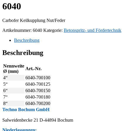
6040
Carbofer Keilkupplung Nut/Feder
Artikelnummer:
6040
Kategorie:
Betonspritz- und Fördertechnik
Beschreibung
Beschreibung
Nennweite
Art.-Nr.
Ø (mm)
4“
6040-700100
5“
6040-700125
6“
6040-700150
7“
6040-700180
8“
6040-700200
Techno Bochum GmbH
Salweidenbecke 21 D-44894 Bochum
Niederlassungen: