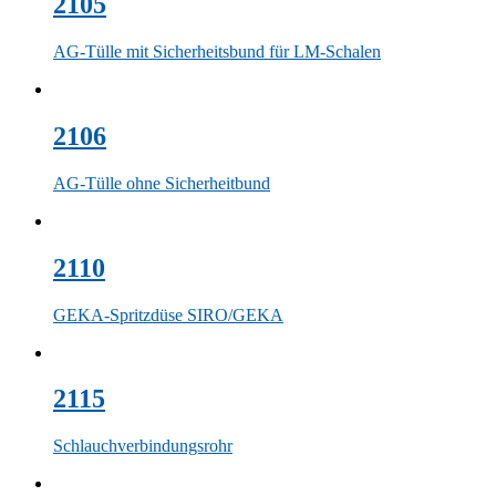
2105
AG-Tülle mit Sicherheitsbund für LM-Schalen
2106
AG-Tülle ohne Sicherheitbund
2110
GEKA-Spritzdüse SIRO/GEKA
2115
Schlauchverbindungsrohr