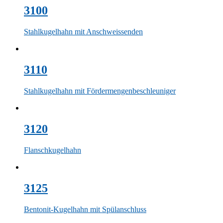
3100
Stahlkugelhahn mit Anschweissenden
3110
Stahlkugelhahn mit Fördermengenbeschleuniger
3120
Flanschkugelhahn
3125
Bentonit-Kugelhahn mit Spülanschluss