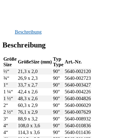
Beschreibung
Beschreibung
Größe
Typ
Größe
Size (mm)
Art.-Nr.
Size
Type
½“
21,3 x 2,0
90°
5640-002120
¾“
26,9 x 2,3
90°
5640-002723
1“
33,7 x 2,7
90°
5640-003427
1 ¼“
42,4 x 2,6
90°
5640-004226
1 ½“
48,3 x 2,6
90°
5640-004826
2“
60,3 x 2,9
90°
5640-006029
2 ½“
76,1 x 2,9
90°
5640-007629
3“
88,9 x 3,2
90°
5640-008932
4“
108,0 x 3,6
90°
5640-010836
4“
114,3 x 3,6
90°
5640-011436