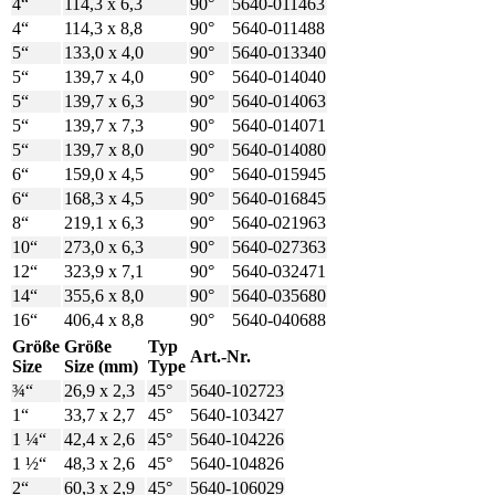
4“
114,3 x 6,3
90°
5640-011463
4“
114,3 x 8,8
90°
5640-011488
5“
133,0 x 4,0
90°
5640-013340
5“
139,7 x 4,0
90°
5640-014040
5“
139,7 x 6,3
90°
5640-014063
5“
139,7 x 7,3
90°
5640-014071
5“
139,7 x 8,0
90°
5640-014080
6“
159,0 x 4,5
90°
5640-015945
6“
168,3 x 4,5
90°
5640-016845
8“
219,1 x 6,3
90°
5640-021963
10“
273,0 x 6,3
90°
5640-027363
12“
323,9 x 7,1
90°
5640-032471
14“
355,6 x 8,0
90°
5640-035680
16“
406,4 x 8,8
90°
5640-040688
Größe
Größe
Typ
Art.-Nr.
Size
Size (mm)
Type
¾“
26,9 x 2,3
45°
5640-102723
1“
33,7 x 2,7
45°
5640-103427
1 ¼“
42,4 x 2,6
45°
5640-104226
1 ½“
48,3 x 2,6
45°
5640-104826
2“
60,3 x 2,9
45°
5640-106029