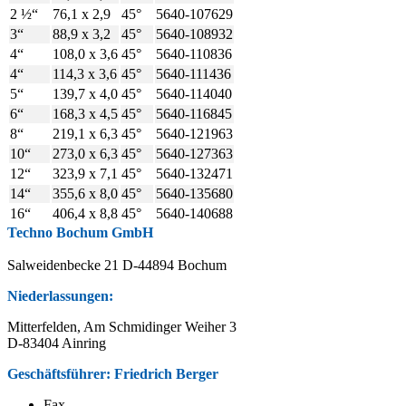
2 ½“
76,1 x 2,9
45°
5640-107629
3“
88,9 x 3,2
45°
5640-108932
4“
108,0 x 3,6
45°
5640-110836
4“
114,3 x 3,6
45°
5640-111436
5“
139,7 x 4,0
45°
5640-114040
6“
168,3 x 4,5
45°
5640-116845
8“
219,1 x 6,3
45°
5640-121963
10“
273,0 x 6,3
45°
5640-127363
12“
323,9 x 7,1
45°
5640-132471
14“
355,6 x 8,0
45°
5640-135680
16“
406,4 x 8,8
45°
5640-140688
Techno Bochum GmbH
Salweidenbecke 21 D-44894 Bochum
Niederlassungen:
Mitterfelden, Am Schmidinger Weiher 3
D-83404 Ainring
Geschäftsführer: Friedrich Berger
Fax