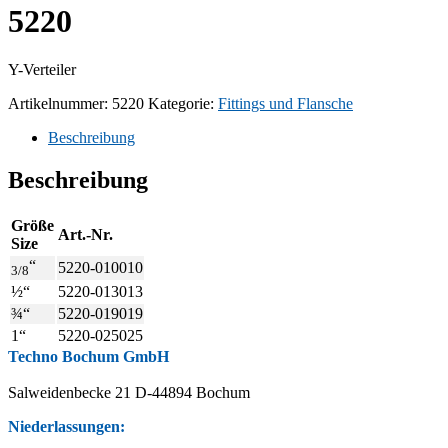
5220
Y-Verteiler
Artikelnummer:
5220
Kategorie:
Fittings und Flansche
Beschreibung
Beschreibung
Größe
Art.-Nr.
Size
“
5220-010010
3/8
½“
5220-013013
¾“
5220-019019
1“
5220-025025
Techno Bochum GmbH
Salweidenbecke 21 D-44894 Bochum
Niederlassungen: