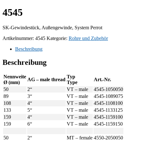
4545
SK-Gewindestück, Außengewinde, System Perrot
Artikelnummer:
4545
Kategorie:
Rohre und Zubehör
Beschreibung
Beschreibung
Nennweite
Typ
AG – male thread
Art.-Nr.
Ø (mm)
Type
50
2“
VT – male
4545-1050050
89
3“
VT – male
4545-1089075
108
4“
VT – male
4545-1108100
133
5“
VT – male
4545-1133125
159
4“
VT – male
4545-1159100
159
6“
VT – male
4545-1159150
50
2“
MT – female
4550-2050050